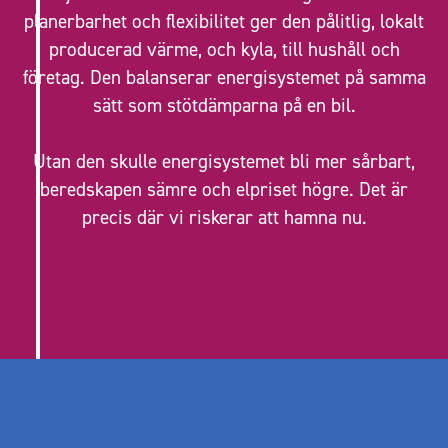
planerbarhet och flexibilitet ger den pålitlig, lokalt
producerad värme, och kyla, till hushåll och
företag. Den balanserar energisystemet på samma
sätt som stötdämparna på en bil.
Utan den skulle energisystemet bli mer sårbart,
beredskapen sämre och elpriset högre. Det är
precis där vi riskerar att hamna nu.